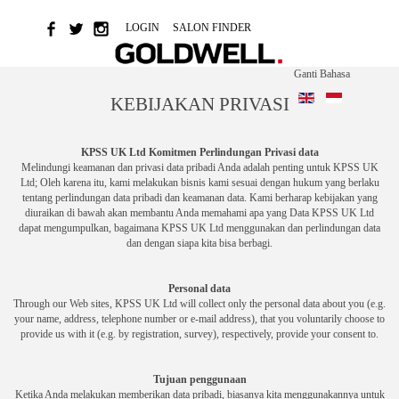
LOGIN
SALON FINDER
Ganti Bahasa
KEBIJAKAN PRIVASI
KPSS UK Ltd Komitmen Perlindungan Privasi data
Melindungi keamanan dan privasi data pribadi Anda adalah penting untuk KPSS UK
Ltd;
Oleh karena itu, kami melakukan bisnis kami sesuai dengan hukum yang berlaku
tentang perlindungan data pribadi dan keamanan data.
Kami berharap kebijakan yang
diuraikan di bawah akan membantu Anda memahami apa yang Data KPSS UK Ltd
dapat mengumpulkan, bagaimana KPSS UK Ltd menggunakan dan perlindungan data
dan dengan siapa kita bisa berbagi.
Personal data
Through our Web sites, KPSS UK Ltd will collect only the personal data about you (e.g.
your name, address, telephone number or e-mail address), that you voluntarily choose to
provide us with it (e.g. by registration, survey), respectively, provide your consent to.
Tujuan penggunaan
Ketika Anda melakukan memberikan data pribadi, biasanya kita menggunakannya untuk