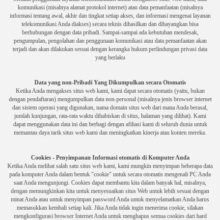
komunikasi (misalnya alamat protokol internet) atau data pemanfaatan (misalnya
informasi tentang awal, akhir dan tingkat setiap akses, dan informasi mengenai layanan
telekomunikasi Anda diakses) secara teknis dihasilkan
dan dibayangkan bisa
berhubungan dengan data pribadi.
Sampai-sampai ada kebutuhan mendesak,
pengumpulan, pengolahan dan penggunaan komunikasi atau data pemanfaatan akan
terjadi dan akan dilakukan sesuai dengan kerangka hukum perlindungan privasi data
yang berlaku
Data yang non-Pribadi Yang Dikumpulkan secara Otomatis
Ketika Anda mengakses situs web kami, kami dapat secara otomatis (yaitu, bukan
dengan pendaftaran) mengumpulkan data non-personal (misalnya jenis browser internet
dan sistem operasi yang digunakan, nama domain situs web dari mana Anda berasal,
jumlah kunjungan, rata-rata waktu
dihabiskan di situs, halaman yang dilihat).
Kami
dapat menggunakan data ini dan berbagi dengan afiliasi kami di seluruh dunia untuk
memantau daya tarik situs web kami dan meningkatkan kinerja atau konten mereka.
Cookies - Penyimpanan Informasi otomatis di Komputer Anda
Ketika Anda melihat salah satu situs web kami, kami mungkin menyimpan beberapa data
pada komputer Anda dalam bentuk "cookie" untuk secara otomatis mengenali PC Anda
saat Anda mengunjungi.
Cookies dapat membantu kita dalam banyak hal, misalnya,
dengan memungkinkan kita untuk menyesuaikan situs Web untuk lebih sesuai dengan
minat Anda atau untuk menyimpan password Anda untuk menyelamatkan Anda harus
memasukkan kembali setiap kali.
Jika Anda tidak ingin menerima cookie, silakan
mengkonfigurasi browser Internet Anda untuk menghapus semua cookies dari hard