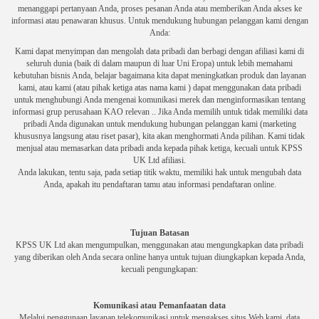
menanggapi pertanyaan Anda, proses pesanan Anda atau memberikan Anda akses ke
informasi atau penawaran khusus.
Untuk mendukung hubungan pelanggan kami dengan
Anda:
Kami dapat menyimpan dan mengolah data pribadi dan berbagi dengan afiliasi kami di
seluruh dunia (baik di dalam maupun di luar Uni Eropa) untuk lebih memahami
kebutuhan bisnis Anda, belajar bagaimana kita dapat meningkatkan produk dan layanan
kami, atau kami (atau pihak ketiga atas nama kami
) dapat menggunakan data pribadi
untuk menghubungi Anda mengenai komunikasi merek dan menginformasikan tentang
informasi grup perusahaan KAO relevan .. Jika Anda memilih untuk tidak memiliki data
pribadi Anda digunakan untuk mendukung hubungan pelanggan kami (marketing
khususnya langsung atau riset pasar), kita akan menghormati Anda
pilihan.
Kami tidak
menjual atau memasarkan data pribadi anda kepada pihak ketiga, kecuali untuk KPSS
UK Ltd afiliasi.
Anda lakukan, tentu saja, pada setiap titik waktu, memiliki hak untuk mengubah data
Anda, apakah itu pendaftaran tamu atau informasi pendaftaran online.
Tujuan Batasan
KPSS UK Ltd akan mengumpulkan, menggunakan atau mengungkapkan data pribadi
yang diberikan oleh Anda secara online hanya untuk tujuan diungkapkan kepada Anda,
kecuali pengungkapan:
Komunikasi atau Pemanfaatan data
Melalui penggunaan layanan telekomunikasi untuk mengakses situs Web kami, data