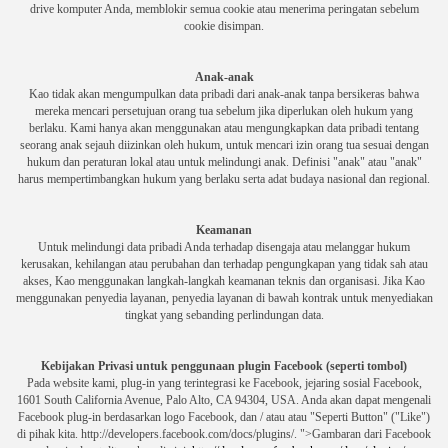
drive komputer Anda, memblokir semua cookie atau menerima peringatan sebelum
cookie disimpan.
Anak-anak
Kao tidak akan mengumpulkan data pribadi dari anak-anak tanpa bersikeras bahwa
mereka mencari persetujuan orang tua sebelum jika diperlukan oleh hukum yang
berlaku.
Kami hanya akan menggunakan atau mengungkapkan data pribadi tentang
seorang anak sejauh diizinkan oleh hukum, untuk mencari izin orang tua sesuai dengan
hukum dan peraturan lokal atau untuk melindungi anak.
Definisi "anak" atau "anak"
harus mempertimbangkan hukum yang berlaku serta adat budaya nasional dan regional.
Keamanan
Untuk melindungi data pribadi Anda terhadap disengaja atau melanggar hukum
kerusakan, kehilangan atau perubahan dan terhadap pengungkapan yang tidak sah atau
akses, Kao menggunakan langkah-langkah keamanan teknis dan organisasi.
Jika Kao
menggunakan penyedia layanan, penyedia layanan di bawah kontrak untuk menyediakan
tingkat yang sebanding perlindungan data.
Kebijakan Privasi untuk penggunaan plugin Facebook (seperti tombol)
Pada website kami, plug-in yang terintegrasi ke Facebook, jejaring sosial Facebook,
1601 South California Avenue, Palo Alto, CA 94304, USA.
Anda akan dapat mengenali
Facebook plug-in berdasarkan logo Facebook, dan / atau atau "Seperti Button" ("Like")
di pihak kita.
http://developers.facebook.com/docs/plugins/. ">Gambaran dari Facebook