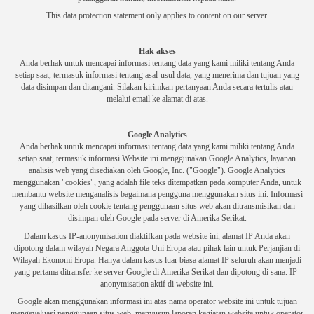
This data protection statement only applies to content on our server.
Hak akses
Anda berhak untuk mencapai informasi tentang data yang kami miliki tentang Anda
setiap saat, termasuk informasi tentang asal-usul data, yang menerima dan tujuan yang
data disimpan dan ditangani.
Silakan kirimkan pertanyaan Anda secara tertulis atau
melalui email ke alamat di atas.
Google Analytics
Anda berhak untuk mencapai informasi tentang data yang kami miliki tentang Anda
setiap saat, termasuk informasi Website ini menggunakan Google Analytics, layanan
analisis web yang disediakan oleh Google, Inc. ("Google").
Google Analytics
menggunakan "cookies", yang adalah file teks ditempatkan pada komputer Anda, untuk
membantu website menganalisis bagaimana pengguna menggunakan situs ini.
Informasi
yang dihasilkan oleh cookie tentang penggunaan situs web akan ditransmisikan dan
disimpan oleh Google pada server di Amerika Serikat.
Dalam kasus IP-anonymisation diaktifkan pada website ini, alamat IP Anda akan
dipotong dalam wilayah Negara Anggota Uni Eropa atau pihak lain untuk Perjanjian di
Wilayah Ekonomi Eropa.
Hanya dalam kasus luar biasa alamat IP seluruh akan menjadi
yang pertama ditransfer ke server Google di Amerika Serikat dan dipotong di sana.
IP-
anonymisation aktif di website ini.
Google akan menggunakan informasi ini atas nama operator website ini untuk tujuan
mengevaluasi penggunaan situs web, menyusun laporan kegiatan website untuk operator