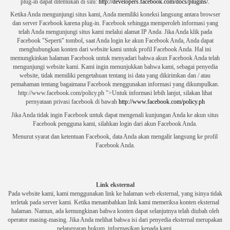
plug-in dapat ditemukan di sini:
http://developers.facebook.com/docs/plugins/.
Ketika Anda mengunjungi situs kami, Anda memiliki koneksi langsung antara browser
dan server Facebook karena plug-in.
Facebook sehingga memperoleh informasi yang
telah Anda mengunjungi situs kami melalui alamat IP Anda.
Jika Anda klik pada
Facebook "Seperti" tombol, saat Anda login ke akun Facebook Anda, Anda dapat
menghubungkan konten dari website kami untuk profil Facebook Anda.
Hal ini
memungkinkan halaman Facebook untuk menyadari bahwa akun Facebook Anda telah
mengunjungi website kami.
Kami ingin menunjukkan bahwa kami, sebagai penyedia
website, tidak memiliki pengetahuan tentang isi data yang dikirimkan dan / atau
pemahaman tentang bagaimana Facebook menggunakan informasi yang dikumpulkan.
http://www.facebook.com/policy.ph ">Untuk informasi lebih lanjut, silakan lihat
pernyataan privasi facebook di bawah
http://www.facebook.com/policy.ph
Jika Anda tidak ingin Facebook untuk dapat mengenali kunjungan Anda ke akun situs
Facebook pengguna kami, silahkan login dari akun Facebook Anda.
Menurut syarat dan ketentuan Facebook, data Anda akan mengalir langsung ke profil
Facebook Anda.
Link eksternal
Pada website kami, kami menggunakan link ke halaman web eksternal, yang isinya tidak
terletak pada server kami.
Ketika menambahkan link kami memeriksa konten eksternal
halaman.
Namun, ada kemungkinan bahwa konten dapat selanjutnya telah diubah oleh
operator masing-masing.
Jika Anda melihat bahwa isi dari penyedia eksternal merupakan
pelanggaran hukum, informasikan kepada kami.